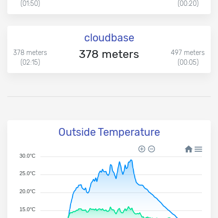
(01:50)
(00:20)
cloudbase
378 meters
378 meters
497 meters
(02:15)
(00:05)
Outside Temperature
30.0°C
25.0°C
20.0°C
15.0°C