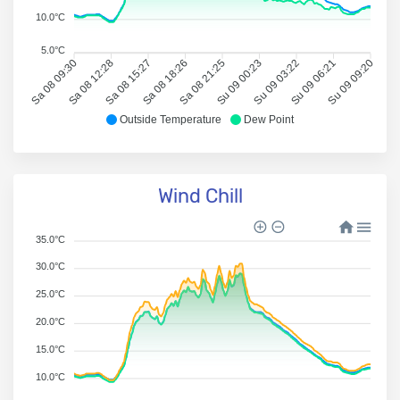
10.0°C
5.0°C
Sa 08 09:30
Sa 08 12:28
Sa 08 15:27
Sa 08 18:26
Sa 08 21:25
Su 09 00:23
Su 09 03:22
Su 09 06:21
Su 09 09:20
Outside Temperature
Dew Point
Wind Chill
35.0°C
30.0°C
25.0°C
20.0°C
15.0°C
10.0°C