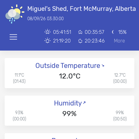
Miguel's Shed, Fort McMurray, Alberta
08/09/26 03:30:00
05:41:51
00:35:57
15%
21:19:20
20:23:46
More
Outside Temperature
12.0°C
11.1°C
12.7°C
(01:43)
(00:00)
Humidity
99%
93%
99%
(00:00)
(00:50)