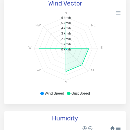
Wind Vector
N
6 km/h
5 km/h
NW
NE
4 km/h
3 km/h
2 km/h
1 km/h
W
E
0 km/h
SW
SE
S
Wind Speed
Gust Speed
Humidity